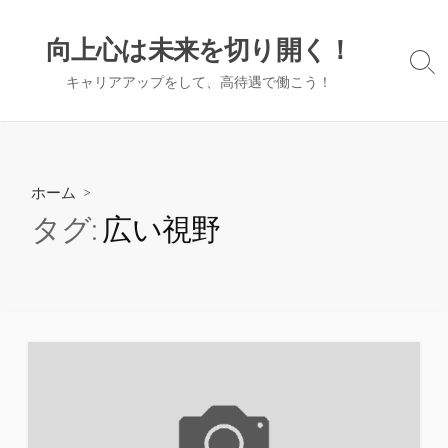
コ
ン
向上心は未来を切り開く！
テ
検
キャリアアップをして、高待遇で働こう！
ン
索
切
ツ
り
へ
替
ス
え
キ
ホーム
>
ッ
タグ:
広い視野
プ