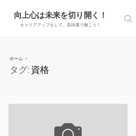
コ
ン
向上心は未来を切り開く！
テ
検
キャリアアップをして、高待遇で働こう！
ン
索
切
ツ
り
へ
替
ス
え
キ
ホーム
>
ッ
タグ:
資格
プ